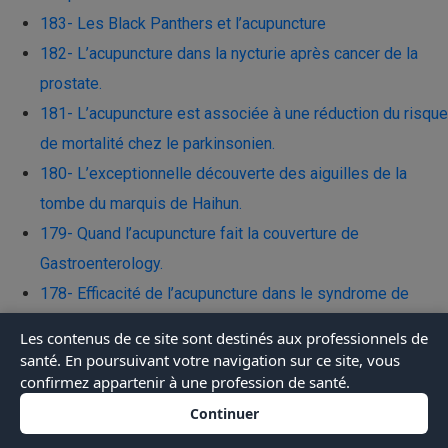
183- Les Black Panthers et l’acupuncture
182- L’acupuncture dans la nycturie après cancer de la
prostate.
181- L’acupuncture est associée à une réduction du risque
de mortalité chez le parkinsonien.
180- L’exceptionnelle découverte des aiguilles de la
tombe du marquis de Haihun.
179- Quand l’acupuncture fait la couverture de
Gastroenterology.
178- Efficacité de l’acupuncture dans le syndrome de
l’intestin irritable.
Les contenus de ce site sont destinés aux professionnels de
177- Douleurs aigues après déchirure périnéale ou
santé. En poursuivant votre navigation sur ce site, vous
confirmez appartenir à une profession de santé.
épisiotomie : recommandation forte de l’acupuncture
174- Traitement par acupuncture des acouphènes : faut-il
Continuer
ajouter la moxibustion ?