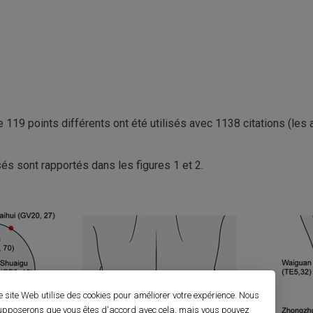
 119 points différents ont été utilisés avec 1138 citations (les 
és sont rapportés dans les figures 1 et 2.
e site Web utilise des cookies pour améliorer votre expérience. Nous
upposerons que vous êtes d'accord avec cela, mais vous pouvez