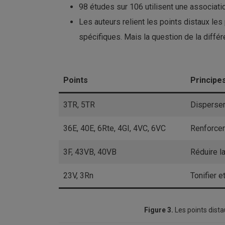
98 études sur 106 utilisent une associatio
Les auteurs relient les points distaux l
spécifiques. Mais la question de la diffé
Points
Principe
3TR, 5TR
Disperser 
36E, 40E, 6Rte, 4GI, 4VC, 6VC
Renforcer 
3F, 43VB, 40VB
Réduire la
23V, 3Rn
Tonifier e
Figure 3.
Les points dista