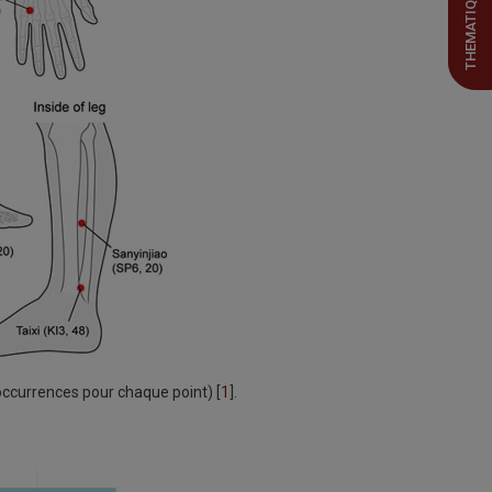
THEMATIQUES
occurrences pour chaque point) [
1
].