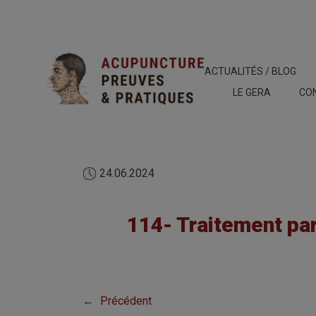
ACTUALITÉS / BLOG
LE GERA
CO
24.06.2024
114- Traitement pa
←
Précédent