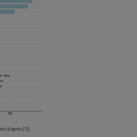
te (d'après [
1
]).