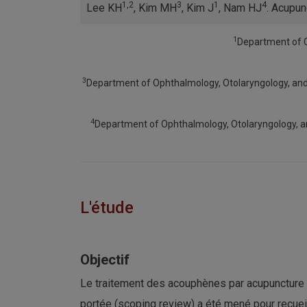
1,2
3
1
4
Lee KH
, Kim MH
, Kim J
, Nam HJ
. Acupun
1
Department of Cl
3
Department of Ophthalmology, Otolaryngology, and 
4
Department of Ophthalmology, Otolaryngology, an
L'étude
Objectif
Le traitement des acouphènes par acupuncture su
portée (scoping review) a été mené pour recueil