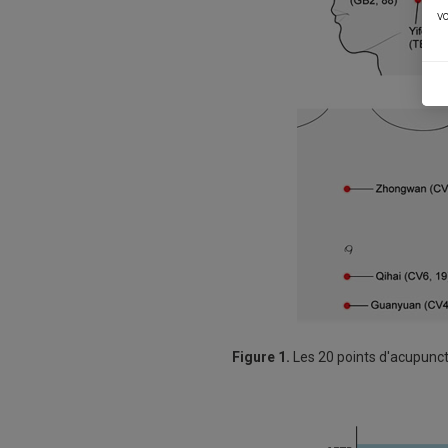
vo
Figure 1.
Les 20 points d'acupunctu