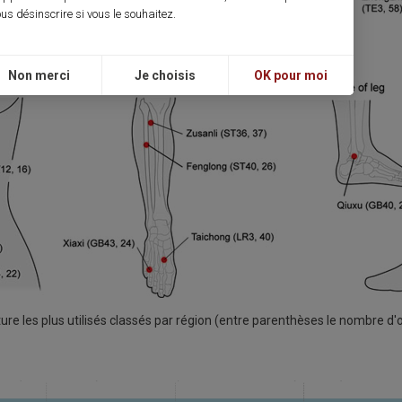
us désinscrire si vous le souhaitez.
Non merci
Je choisis
OK pour moi
re les plus utilisés classés par région (entre parenthèses le nombre d'