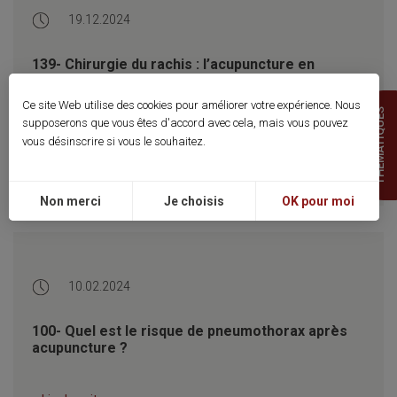
19.12.2024
139- Chirurgie du rachis : l’acupuncture en
préopératoire n’augmente pas le risque
d’infection postopératoire, les infiltrations
Ce site Web utilise des cookies pour améliorer votre expérience. Nous
THEMATIQUES
épidurales oui.
supposerons que vous êtes d'accord avec cela, mais vous pouvez
vous désinscrire si vous le souhaitez.
> Lire la suite
Non merci
Je choisis
OK pour moi
10.02.2024
100- Quel est le risque de pneumothorax après
acupuncture ?