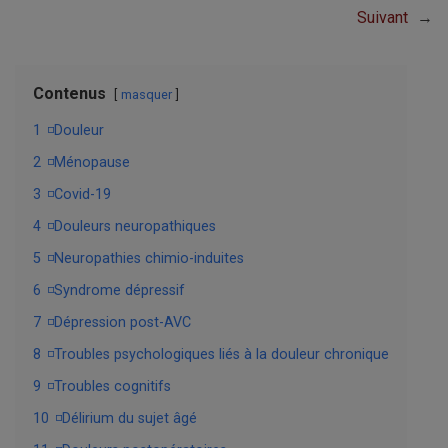
Suivant
→
Contenus
masquer
1
◽Douleur
2
◽Ménopause
3
◽Covid-19
4
◽Douleurs neuropathiques
5
◽Neuropathies chimio-induites
6
◽Syndrome dépressif
7
◽Dépression post-AVC
8
◽Troubles psychologiques liés à la douleur chronique
9
◽Troubles cognitifs
10
◽Délirium du sujet âgé