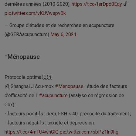
dernières années (2010-2020).
https://t.co/IsrDpd0Edy
🔓
pic.twitter.com/vKUVwspvBk
— Groupe d'études et de recherches en acupuncture
(@GERAacupuncture)
May 6, 2021
◽Ménopause
Protocole optimal🇨🇳
📰 Shanghai J Acu-mox
#Menopause
: étude des facteurs
d'efficacité de l'
#acupuncture
(analyse en régression de
Cox) :
- facteurs positifs : deqi, FSH < 40, précocité du traitement ;
- facteurs négatifs : anxiété et dépression.
https://t.co/4mFU4whGlQ
pic.twitter.com/sbPz1ln9hg