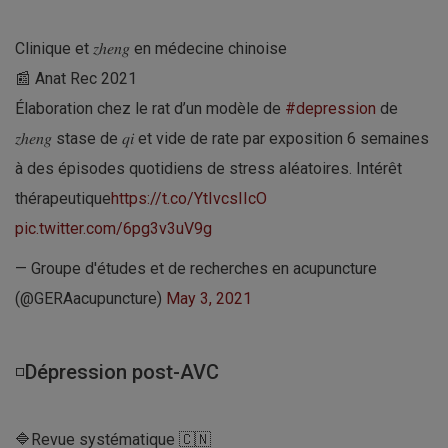
Clinique et 𝑧ℎ𝑒𝑛𝑔 en médecine chinoise
📰 Anat Rec 2021
Élaboration chez le rat d’un modèle de
#depression
de
𝑧ℎ𝑒𝑛𝑔 stase de 𝑞𝑖 et vide de rate par exposition 6 semaines
à des épisodes quotidiens de stress aléatoires. Intérêt
thérapeutique
https://t.co/YtIvcsIIcO
pic.twitter.com/6pg3v3uV9g
— Groupe d'études et de recherches en acupuncture
(@GERAacupuncture)
May 3, 2021
◽Dépression post-AVC
🔷Revue systématique 🇨🇳