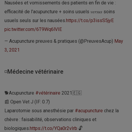
Nausées et vomissements des patients en fin de vie :
efficacité de l’acupuncture + soins usuels 𝑣𝑒𝑟𝑠𝑢𝑠 soins
usuels seuls sur les nausées.
https://t.co/p3issS5jyE
pic.twitter.com/6T9Wq6lVIE
— Acupuncture preuves & pratiques (@PreuvesAcup)
May
3, 2021
◽Médecine vétérinaire
🐕Acupuncture
#vétérinaire
2021🇪🇬
📰 Open Vet J (IF: 0.7)
Laparotomie sous anesthésie par
#acupuncture
chez la
chèvre : faisabilité, observations cliniques et
biologiques.
https://t.co/YQa0r2vIrb
🔓