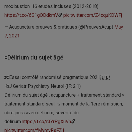
moxibustion. 16 études incluses (2012-2018).
https://t.co/6G1gQDdkmV
🔓
pic.twitter.com/Z4cquKDWFj
— Acupuncture preuves & pratiques (@PreuvesAcup)
May
7, 2021
◽Délirium du sujet âgé
🔀Essai contrôlé randomisé pragmatique 2021🇮🇱
📰J Geriatr Psychiatry Neurol (IF: 2.1).
Délirium du sujet âgé : acupuncture + traitement standard >
traitement standard seul. ↘ moment de la 1ere rémission,
nbre jours avec délirium, sévérité du
délirium.
https://t.co/r3YrPgXuVn
🔓
pic.twitter.com/fMymvRsFZ1