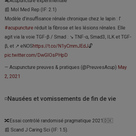
🐀Acupuncture expérimentale
📰 Mol Med Rep (IF: 2.1)
Modèle d’insuffisance rénale chronique chez le lapin : l’
#acupuncture
réduit la fibrose et les lésions rénales. Elle
agit via la voie TGF-β / Smad : ↘ TNF-α, Smad3, ILK et TGF-
β, et ↗ eNOS
https://t.co/N1yCmmJEdJ
🔓
pic.twitter.com/DwGIOsPHpD
— Acupuncture preuves & pratiques (@PreuvesAcup)
May
2, 2021
◽Nausées et vomissements de fin de vie
🔀Essai contrôlé randomisé pragmatique 2021🇩🇰
📰 Scand J Caring Sci (IF: 1.5).