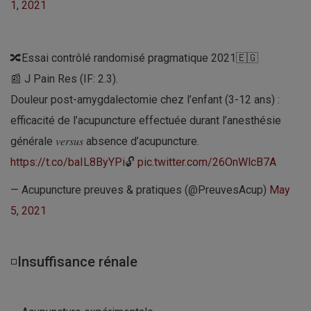
1, 2021
🔀Essai contrôlé randomisé pragmatique 2021🇪🇬
📰 J Pain Res (IF: 2.3).
Douleur post-amygdalectomie chez l’enfant (3-12 ans) :
efficacité de l’acupuncture effectuée durant l’anesthésie
générale 𝑣𝑒𝑟𝑠𝑢𝑠 absence d’acupuncture.
https://t.co/baIL8ByYPi
🔓
pic.twitter.com/26OnWlcB7A
— Acupuncture preuves & pratiques (@PreuvesAcup)
May
5, 2021
◽Insuffisance rénale