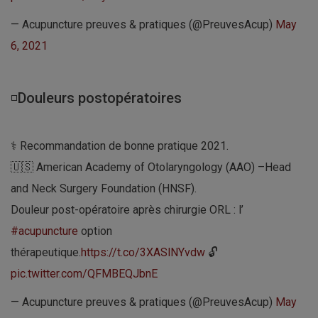
— Acupuncture preuves & pratiques (@PreuvesAcup)
May
6, 2021
◽Douleurs postopératoires
⚕ Recommandation de bonne pratique 2021.
🇺🇸 American Academy of Otolaryngology (AAO) –Head
and Neck Surgery Foundation (HNSF).
Douleur post-opératoire après chirurgie ORL : l’
#acupuncture
option
thérapeutique.
https://t.co/3XASlNYvdw
🔓
pic.twitter.com/QFMBEQJbnE
— Acupuncture preuves & pratiques (@PreuvesAcup)
May