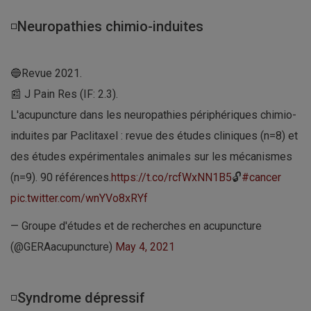
◽Neuropathies chimio-induites
🔵Revue 2021.
📰 J Pain Res (IF: 2.3).
L'acupuncture dans les neuropathies périphériques chimio-
induites par Paclitaxel : revue des études cliniques (n=8) et
des études expérimentales animales sur les mécanismes
(n=9). 90 références.
https://t.co/rcfWxNN1B5
🔓
#cancer
pic.twitter.com/wnYVo8xRYf
— Groupe d'études et de recherches en acupuncture
(@GERAacupuncture)
May 4, 2021
◽Syndrome dépressif