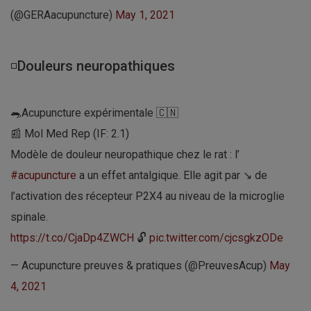
(@GERAacupuncture)
May 1, 2021
◽Douleurs neuropathiques
🐀Acupuncture expérimentale 🇨🇳
📰 Mol Med Rep (IF: 2.1)
Modèle de douleur neuropathique chez le rat : l’
#acupuncture
a un effet antalgique. Elle agit par ↘ de
l’activation des récepteur P2X4 au niveau de la microglie
spinale.
https://t.co/CjaDp4ZWCH
🔓
pic.twitter.com/cjcsgkzODe
— Acupuncture preuves & pratiques (@PreuvesAcup)
May
4, 2021