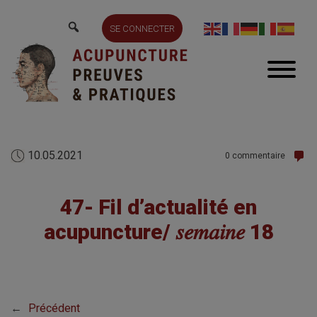
SE CONNECTER
10.05.2021
0 commentaire
47- Fil d’actualité en
acupuncture/ 𝑠𝑒𝑚𝑎𝑖𝑛𝑒 18
←
Précédent