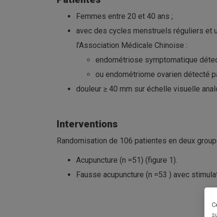
Femmes entre 20 et 40 ans ;
avec des cycles menstruels réguliers et 
l'Association Médicale Chinoise :
endométriose symptomatique détect
ou endométriome ovarien détecté pa
douleur ≥ 40 mm sur échelle visuelle ana
Interventions
Randomisation de 106 patientes en deux groupe
Acupuncture (n =51) (figure 1).
Fausse acupuncture (n =53 ) avec stimulat
C
s