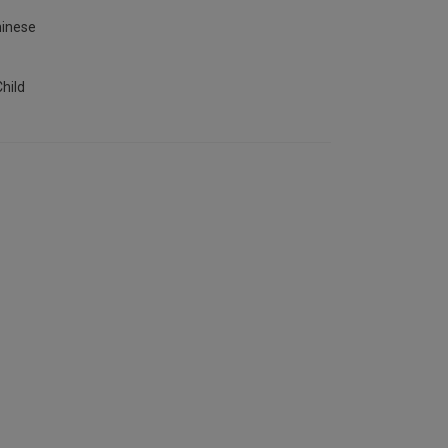
hinese
hild