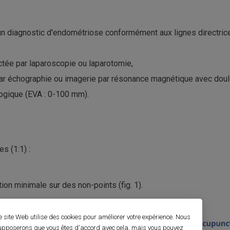
un diagnostic d'endométriose conformément aux lignes directri
ée par laparoscopie ou laparotomie,
r échographie ou imagerie par résonance magnétique avec doule
logique (EVA : 0-100 mm).
s (1:1) :
ion minimale sur des non-points (fig. 1).
e site Web utilise des cookies pour améliorer votre expérience. Nous
upposerons que vous êtes d'accord avec cela, mais vous pouvez