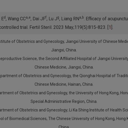
d
a,e
f
g
a,b
 E
, Wang CC
, Dai JF
, Lu J
, Liang RN
. Efficacy of acupunct
trolled trial. Fertil Steril. 2023 May;119(5):815-823. [
1
].
stitute of Obstetrics and Gynecology, Jiangxi University of Chinese Medi
Jiangxi, China.
eproductive Science, the Second Affiliated Hospital of Jiangxi Universit
Chinese Medicine, Jiangxi, China.
partment of Obstetrics and Gynecology, the Qionghai Hospital of Tradit
Chinese Medicine, Hainan, China.
rtment of Obstetrics and Gynecology, the University of Hong Kong, Ho
Special Administrative Region, China.
rtment of Obstetrics and Gynecology; Li Ka Shing Institute of Health Sc
ol of Biomedical Sciences, The Chinese University of Hong Kong, Hong 
China.