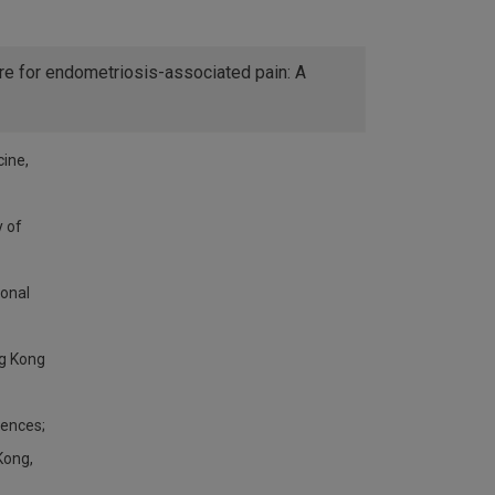
ure for endometriosis-associated pain: A
cine,
y of
ional
ng Kong
iences;
Kong,