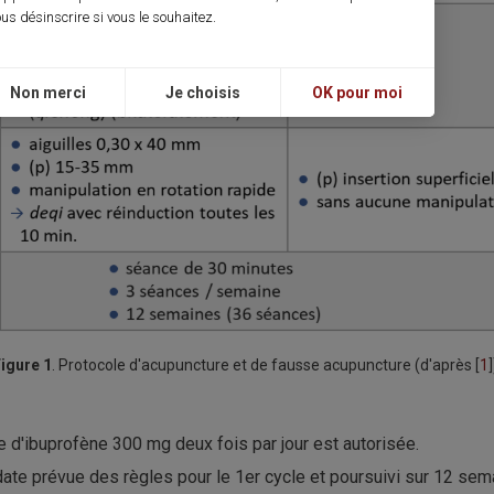
us désinscrire si vous le souhaitez.
Non merci
Je choisis
OK pour moi
igure 1
. Protocole d'acupuncture et de fausse acupuncture (d'après [
1
]
e d'ibuprofène 300 mg deux fois par jour est autorisée.
 date prévue des règles pour le 1er cycle et poursuivi sur 12 se