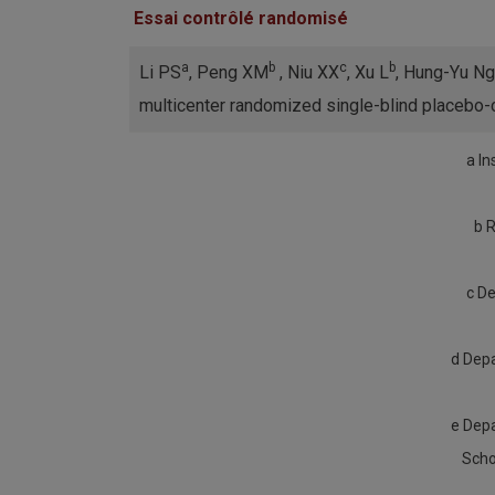
Essai contrôlé randomisé
a
b
c
b
Li PS
, Peng XM
, Niu XX
, Xu L
, Hung-Yu Ng
multicenter randomized single-blind placebo-con
a In
b R
c De
d Depa
e Depa
Scho