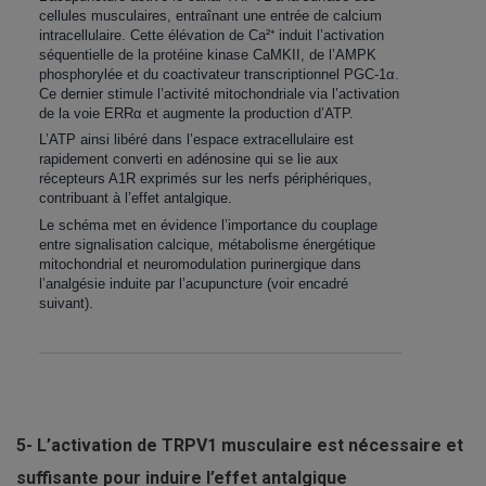
cellules musculaires, entraînant une entrée de calcium
intracellulaire. Cette élévation de Ca²⁺ induit l’activation
séquentielle de la protéine kinase CaMKII, de l’AMPK
phosphorylée et du coactivateur transcriptionnel PGC-1α.
Ce dernier stimule l’activité mitochondriale via l’activation
de la voie ERRα et augmente la production d’ATP.
L’ATP ainsi libéré dans l’espace extracellulaire est
rapidement converti en adénosine qui se lie aux
récepteurs A1R exprimés sur les nerfs périphériques,
contribuant à l’effet antalgique.
Le schéma met en évidence l’importance du couplage
entre signalisation calcique, métabolisme énergétique
mitochondrial et neuromodulation purinergique dans
l’analgésie induite par l’acupuncture (voir encadré
suivant).
5- L’activation de TRPV1 musculaire est nécessaire et
suffisante pour induire l’effet antalgique