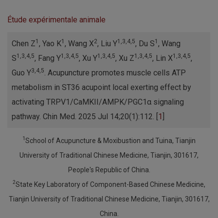
Étude expérimentale animale
1
1
2
1,3,4,5
1
Chen Z
, Yao K
, Wang X
, Liu Y
, Du S
, Wang
1,3,4,5
1,3,4,5
1,3,4,5
1,3,4,5
1,3,4,5
S
, Fang Y
, Xu Y
, Xu Z
, Lin X
,
3,4,5
Guo Y
. Acupuncture promotes muscle cells ATP
metabolism in ST36 acupoint local exerting effect by
activating TRPV1/CaMKII/AMPK/PGC1α signaling
pathway. Chin Med. 2025 Jul 14;20(1):112. [
1
]
1
School of Acupuncture & Moxibustion and Tuina, Tianjin
University of Traditional Chinese Medicine, Tianjin, 301617,
People's Republic of China.
2
State Key Laboratory of Component-Based Chinese Medicine,
Tianjin University of Traditional Chinese Medicine, Tianjin, 301617,
China.