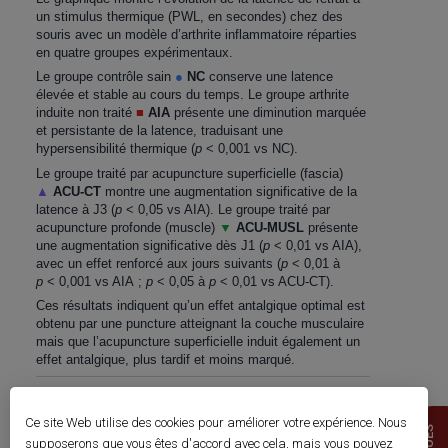
un stimulus thermique (PWL, en secondes) chez des
souris avec un modèle d’arthrite inflammatoire réparties
en quatre groupes expérimentaux.
Le groupe contrôle sain
●
NC
conserve une latence
élevée et stable au cours du temps. Le groupe arthrite
induite non traité
■
AIA
présente une diminution marquée
et persistante de la latence, traduisant une
hypersensibilité thermique (
p
< 0,001 vs NC).
Le groupe traité par acupuncture superficielle (fascia)
▲
ACU-CT
montre une augmentation significative de la
latence à J3 (
p
< 0,05 vs AIA). Le groupe traité par
acupuncture profonde (muscle)
▼
ACU-MUSL
présente
une augmentation significative dès J1 (
p
< 0,01 vs AIA),
avec un effet renforcé aux jours suivants (
p
< 0,01 à
p
< 0,001 vs AIA ;
p
< 0,05 à
p
< 0,01 vs ACU-CT).
Ces résultats indiquent qu’un effet antalgique optimal est
obtenu par une puncture atteignant la couche musculaire
mais que l’acupuncture superficielle induit également un
effet antalgique, plus tardif et moins marqué.
Ce site Web utilise des cookies pour améliorer votre expérience. Nous
supposerons que vous êtes d'accord avec cela, mais vous pouvez