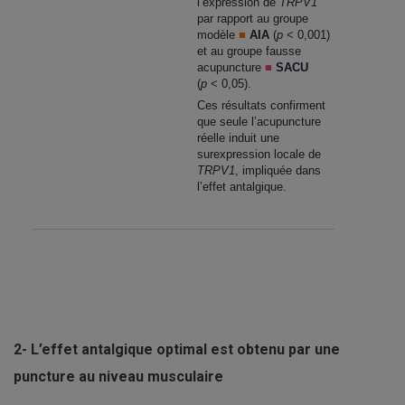
l’expression de
TRPV1
par rapport au groupe
modèle
■
AIA
(
p
< 0,001)
et au groupe fausse
acupuncture
■
SACU
(
p
< 0,05).
Ces résultats confirment
que seule l’acupuncture
réelle induit une
surexpression locale de
TRPV1
, impliquée dans
l’effet antalgique.
2-
L’effet antalgique optimal est obtenu par une
puncture au niveau musculaire