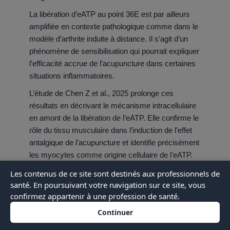
La libération d’eATP au point 36E est par ailleurs
amplifiée en contexte pathologique comme dans le
modèle d’arthrite induite à distance. Il s’agit d’un
phénomène de sensibilisation qui pourrait expliquer
l’efficacité accrue de l’acupuncture dans certaines
situations inflammatoires.
L’étude de Chen Z et al., 2025 prolonge ces
résultats en décrivant le mécanisme intracellulaire
en amont de la libération de l’eATP. Elle confirme le
rôle du tissu musculaire dans l’induction de l’effet
antalgique de l’acupuncture et identifie précisément
les myocytes comme origine cellulaire de l’eATP.
Les contenus de ce site sont destinés aux professionnels de
santé. En poursuivant votre navigation sur ce site, vous
confirmez appartenir à une profession de santé.
Continuer
Ces résultats s’inscrivent dans un ensemble de travaux