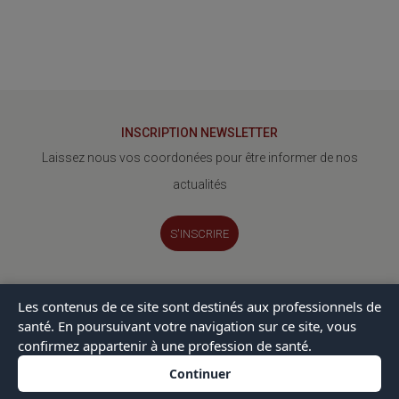
INSCRIPTION NEWSLETTER
Laissez nous vos coordonées pour être informer de nos
actualités
S'INSCRIRE
Les contenus de ce site sont destinés aux professionnels de
Le GERA
Mentions Légales
Contact
Actualités / Blog
santé. En poursuivant votre navigation sur ce site, vous
confirmez appartenir à une profession de santé.
© 2026 Gera - Tous droits réservés - Made with Madrian
Continuer