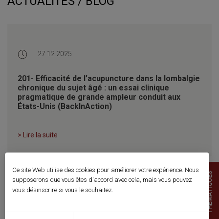
ACTUALITÉS / BLOG
27.12.2025
201- Efficacité de l’acupuncture dans la lombalgie
chronique du sujet âgé : un essai clinique
pragmatique de grande ampleur conduit aux
États-Unis (BackInAction)
> Lire la suite
Ce site Web utilise des cookies pour améliorer votre expérience. Nous
THEMATIQUES
supposerons que vous êtes d'accord avec cela, mais vous pouvez
vous désinscrire si vous le souhaitez.
10.05.2021