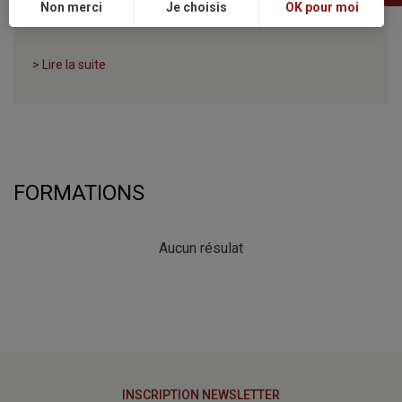
Non merci
Je choisis
OK pour moi
47- Fil d’actualité en acupuncture/ 𝑠𝑒𝑚𝑎𝑖𝑛𝑒 18
> Lire la suite
FORMATIONS
Aucun résulat
INSCRIPTION NEWSLETTER