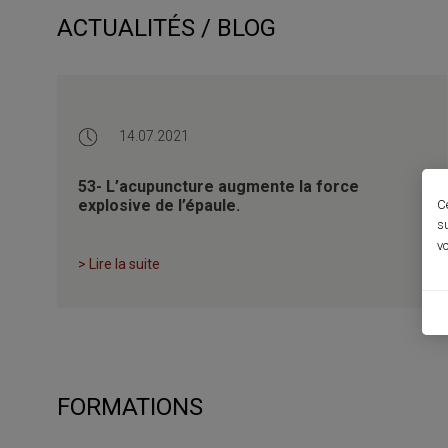
ACTUALITÉS / BLOG
14.07.2021
53- L’acupuncture augmente la force
explosive de l’épaule.
C
s
vo
> Lire la suite
FORMATIONS