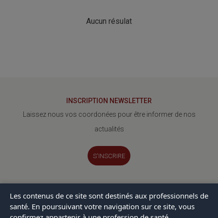
Aucun résulat
INSCRIPTION NEWSLETTER
Laissez nous vos coordonées pour être informer de nos
actualités
S'INSCRIRE
Les contenus de ce site sont destinés aux professionnels de
Le GERA
Mentions Légales
Contact
Actualités / Blog
santé. En poursuivant votre navigation sur ce site, vous
confirmez appartenir à une profession de santé.
© 2026 Gera - Tous droits réservés - Made with Madrian