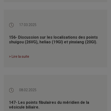
17.03.2025
156- Discussion sur les localisations des points
shuigou (26VG), heliao (19GI) et yinxiang (20GI)​.
> Lire la suite
08.02.2025
147- Les points fibulaires du méridien de la
vésicule biliaire.