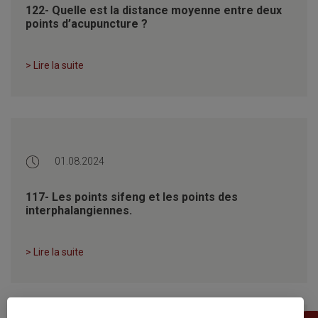
122- Quelle est la distance moyenne entre deux
points d’acupuncture ?
> Lire la suite
01.08.2024
117- Les points sifeng et les points des
interphalangiennes.
> Lire la suite