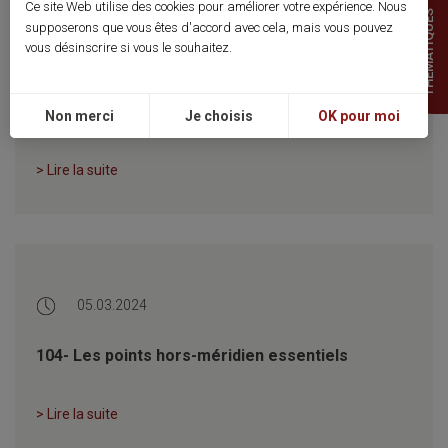
Ce site Web utilise des cookies pour améliorer votre expérience. Nous
THEMATIQUES
supposerons que vous êtes d'accord avec cela, mais vous pouvez
02.04.2024
vous désinscrire si vous le souhaitez.
107- Localisation des points du dos par
intelligence artificielle
Non merci
Je choisis
OK pour moi
> Lire la suite
05.03.2024
104- Les points hors-méridien essentiels
> Lire la suite