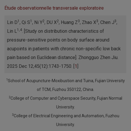
Étude observationnelle transversale exploratoire
1
1
2
2
3
3
3
Lin D
, Qi S
, Ni Y
, DU X
, Huang Z
, Zhao X
, Chen J
,
1,4
Lin L
. [Study on distribution characteristics of
pressure-sensitive points on body surface around
acupoints in patients with chronic non-specific low back
pain based on Euclidean distance]. Zhongguo Zhen Jiu.
2025 Dec 12;45(12):1743-1750. [
1
]
1
School of Acupuncture-Moxibustion and Tuina, Fujian University
of TCM, Fuzhou 350122, China.
2
College of Computer and Cyberspace Security, Fujian Normal
University.
3
College of Electrical Engineering and Automation, Fuzhou
University.