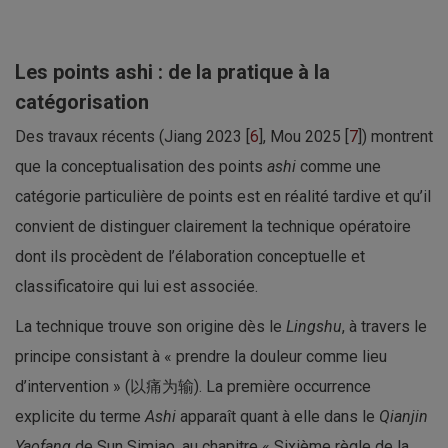
Les points ashi : de la pratique à la
catégorisation
Des travaux récents (Jiang 2023 [
6
], Mou 2025 [
7
]) montrent
que la conceptualisation des points
ashi
comme une
catégorie particulière de points est en réalité tardive et qu’il
convient de distinguer clairement la technique opératoire
dont ils procèdent de l’élaboration conceptuelle et
classificatoire qui lui est associée.
La technique trouve son origine dès le
Lingshu
, à travers le
principe consistant à « prendre la douleur comme lieu
d’intervention » (以痛为输). La première occurrence
explicite du terme
Ashi
apparaît quant à elle dans le
Qianjin
Yaofang
de Sun Simiao, au chapitre « Sixième règle de la