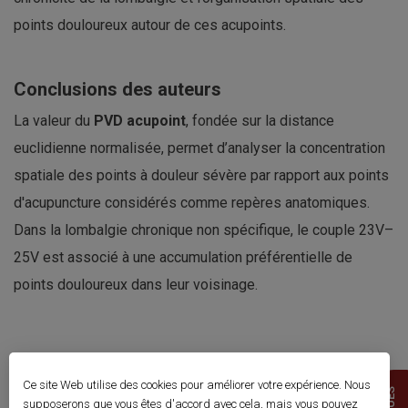
points douloureux autour de ces acupoints.
Conclusions des auteurs
La valeur du
PVD acupoint
, fondée sur la distance
euclidienne normalisée, permet d’analyser la concentration
spatiale des points à douleur sévère par rapport aux points
d'acupuncture considérés comme repères anatomiques.
Dans la lombalgie chronique non spécifique, le couple 23V–
25V est associé à une accumulation préférentielle de
points douloureux dans leur voisinage.
Commentaires
Ce site Web utilise des cookies pour améliorer votre expérience. Nous
supposerons que vous êtes d'accord avec cela, mais vous pouvez