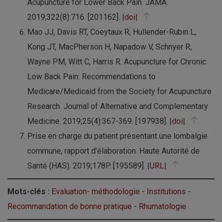
Acupuncture for Lower Back Pain. JAMA.
2019;322(8):716. [201162]. |
doi
|
Mao JJ, Davis RT, Coeytaux R, Hullender-Rubin L,
Kong JT, MacPherson H, Napadow V, Schnyer R,
Wayne PM, Witt C, Harris R. Acupuncture for Chronic
Low Back Pain: Recommendations to
Medicare/Medicaid from the Society for Acupuncture
Research. Journal of Alternative and Complementary
Medicine. 2019;25(4):367-369. [197938]. |
doi
|
Prise en charge du patient présentant une lombalgie
commune, rapport d’élaboration. Haute Autorité de
Santé (HAS). 2019;178P. [195589]. |
URL
|
Mots-clés :
Evaluation- méthodologie
-
Institutions
-
Recommandation de bonne pratique
-
Rhumatologie