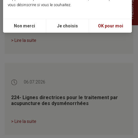
THEMATIQUES
vous désinscrire si vous le souhaitez.
226- Troubles obsessionnels compulsifs :
l’acupuncture dans les recommandations
canadiennes et internationales 2025
Non merci
Je choisis
OK pour moi
> Lire la suite
06.07.2026
224- Lignes directrices pour le traitement par
acupuncture des dysménorrhées
> Lire la suite