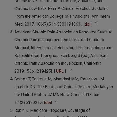
Noninvasive Treatments for Acute, Subacute, and
Chronic Low Back Pain: A Clinical Practice Guideline
From the American College of Physicians. Ann Intern
Med. 2017. 166(7):514-530 [191863]. |
doi
|
American Chronic Pain Association Resource Guide to
Chronic Pain management, An Integrated Guide to
Medical, Interventional, Behavioral Pharmacologic and
Rehabilitation Therapies. Feinberg S (ed.) American
Chronic Pain Association Inc., Rocklin, California.
2019;156p. [219425]. |
URL
|
Gomes T, Tadrous M, Mamdani MM, Paterson JM,
Juurlink DN. The Burden of Opioid-Related Mortality in
the United States. JAMA Netw Open. 2018 Jun
1;1(2):e180217. |
doi
|
Rubin R. Medicare Proposes Coverage of