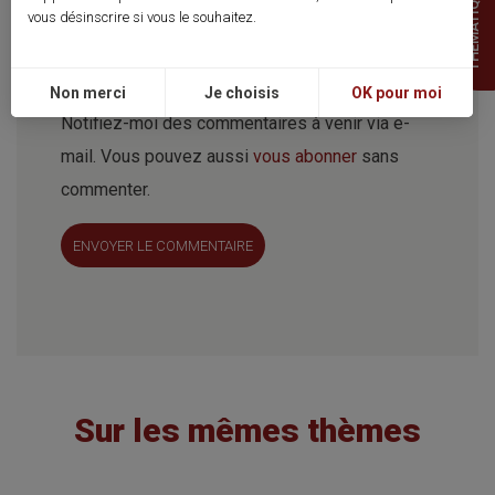
THEMATIQUES
dans le navigateur pour mon prochain
vous désinscrire si vous le souhaitez.
commentaire.
Non merci
Je choisis
OK pour moi
Notifiez-moi des commentaires à venir via e-
mail. Vous pouvez aussi
vous abonner
sans
commenter.
ENVOYER LE COMMENTAIRE
Sur les mêmes thèmes