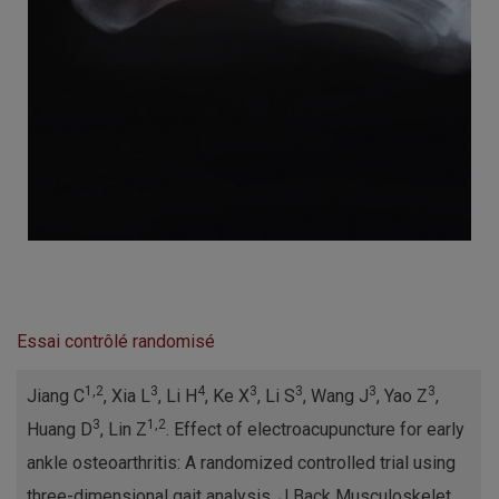
Essai contrôlé randomisé
1,2
3
4
3
3
3
3
Jiang C
, Xia L
, Li H
, Ke X
, Li S
, Wang J
, Yao Z
,
3
1,2
Huang D
, Lin Z
. Effect of electroacupuncture for early
ankle osteoarthritis: A randomized controlled trial using
three-dimensional gait analysis. J Back Musculoskelet