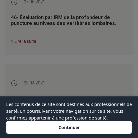
07.05.2021
46- Évaluation par IRM de la profondeur de
puncture au niveau des vertèbres lombaires.
> Lire la suite
23.04.2021
44- L’acupuncture est efficace dans le traitement
Les contenus de ce site sont destinés aux professionnels de
de la gonarthrose.
santé. En poursuivant votre navigation sur ce site, vous
confirmez appartenir à une profession de santé.
> Lire la suite
Continuer