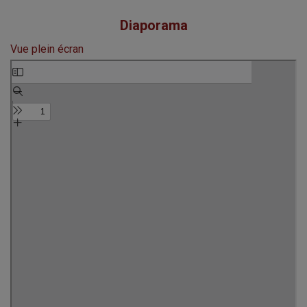
Diaporama
Vue plein écran
Aller
au
contenu
PDF