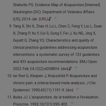
Shekelle PG. Evidence Map of Acupuncture [Internet].
Washington (DC): Department of Veterans Affairs
(US); 2014 Jan. |
URL
|🔓
Tang X, Shi X, Zhao H, Lu L, Chen Z, Feng Y, Liu L, Duan
R, Zhang P, Xu Y, Cui S, Gong F, Fei J, Xu NG, Jing X,
Guyatt G, Zhang YQ. Characteristics and quality of
clinical practice guidelines addressing acupuncture
interventions: a systematic survey of 133 guidelines
and 433 acupuncture recommendations. BMJ Open.
2022 Feb 24;12(2):e058834. |
doi
|🔓
ter Riet G, Kleijnen J, Knipschild P. Acupuncture and
chronic pain: a criteria-based meta-analysis. J Clin
Epidemiol. 1990;43(11):1191-9. |
doi
|
Aulas JJ. L’acupuncture, de la tradition a l’évaluation .
Prescrire. 1993;13(131):395-403.