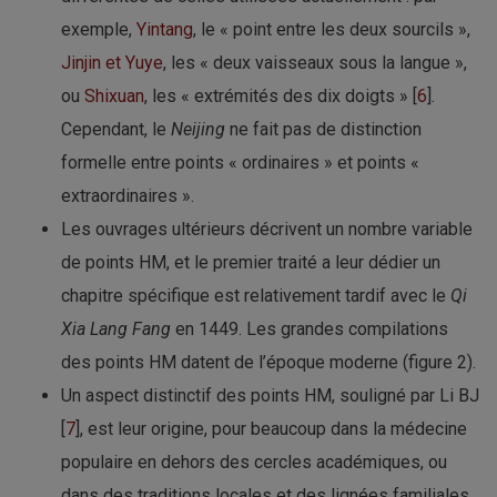
exemple,
Yintang
, le « point entre les deux sourcils »,
Jinjin et Yuye
, les « deux vaisseaux sous la langue »,
ou
Shixuan
, les « extrémités des dix doigts » [
6
].
Cependant, le
Neijing
ne fait pas de distinction
formelle entre points « ordinaires » et points «
extraordinaires ».
Les ouvrages ultérieurs décrivent un nombre variable
de points HM, et le premier traité a leur dédier un
chapitre spécifique est relativement tardif avec le
Qi
Xia Lang Fang
en 1449. Les grandes compilations
des points HM datent de l’époque moderne (figure 2).
Un aspect distinctif des points HM, souligné par Li BJ
[
7
], est leur origine, pour beaucoup dans la médecine
populaire en dehors des cercles académiques, ou
dans des traditions locales et des lignées familiales.