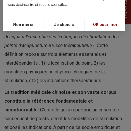
THEMATIQUES
que soit le praticien ou le contexte de la pratique, l'acte
vous désinscrire si vous le souhaitez.
thérapeutique repose toujours sur la stimulation de points
d'acupuncture. Ainsi, le Collège Français d’acupuncture et
Non merci
Je choisis
OK pour moi
de MTC a défini l’acupuncture comme un «
terme générique
désignant l’ensemble des techniques de stimulation des
points d’acupuncture à visée thérapeutique
». Cette
définition repose sur trois éléments essentiels et
interdépendants : 1) la localisation du point, 2) les
modalités physiques ou physico-chimiques de la
stimulation, et 3) les indications thérapeutiques.
La tradition médicale chinoise et son vaste corpus
constitue la référence fondamentale et
incontournable.
C'est elle qui a répertorié un ensemble
conséquent de points, décrit les modalités de stimulation
et posé les indications. A partir de ce socle empirique et