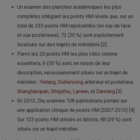
Un examen des planches académiques les plus
complètes intégrant les points HM révèle que, sur un
total de 233 points HM représentés (en vue de face
et vue postérieure), 72 (30 %) sont explicitement
localisés sur des trajets de méridiens [
2
].
Parmi les 20 points HM les plus cités comme
essentiels, 6 (30 %) sont, en raison de leur
description, nécessairement situés sur un trajet de
méridien :
Yintang
,
Sishencong
antérieur et postérieur,
Shanglianquan
,
Shiqizhui
,
Lanwei
, et
Dannang
[
3
].
En 2013, Zhu examine 108 publications portant sur
une application clinique de points HM (2007-2012) [
4
].
Sur 123 points HM utilisés et décrits, 48 (39 %) sont
situés sur un trajet méridien.