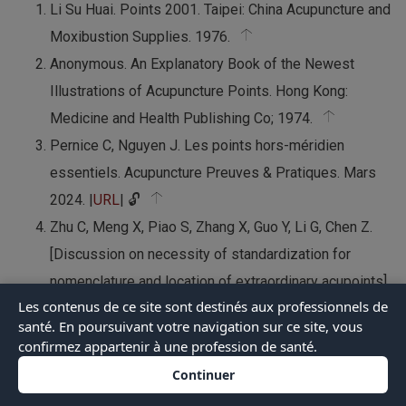
Li Su Huai. Points 2001. Taipei: China Acupuncture and
Moxibustion Supplies. 1976.
Anonymous. An Explanatory Book of the Newest
Illustrations of Acupuncture Points. Hong Kong:
Medicine and Health Publishing Co; 1974.
Pernice C, Nguyen J. Les points hors-méridien
essentiels. Acupuncture Preuves & Pratiques. Mars
2024. |
URL
| 🔓
Zhu C, Meng X, Piao S, Zhang X, Guo Y, Li G, Chen Z.
[Discussion on necessity of standardization for
nomenclature and location of extraordinary acupoints].
Les contenus de ce site sont destinés aux professionnels de
Chinese Acupuncture & Moxibustion. 2013;33(4):321-
santé. En poursuivant votre navigation sur ce site, vous
323.
confirmez appartenir à une profession de santé.
Guillaume G et al. Dictionnaire des points
Continuer
d’acupuncture. Tome 1. Paris: Guy Tredaniel; 1995.