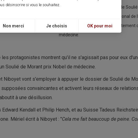
us désinscrire si vous le souhaitez.
uble page sur le thème de la douleur. Face à face l'acupuncture de Soulié 
René Leriche a par ailleurs été le premier président du Conseil National 
cat National des Médecins Acupuncteurs portent plainte conjointement co
Non merci
Je choisis
OK pour moi
médecine.
 les protagonistes montrent qu'il ne s'agissait pas pour eux d'u
d'un Soulié de Morant prix Nobel de médecine.
 et Niboyet vont s'employer à appuyer le dossier de Soulié de Mo
 supposées convaincantes et activent leurs réseaux de relations
boutit à une désillusion.
s Edward Kendall et Philip Hench, et au Suisse Tadeus Reichstei
one. Mériel écrit à Niboyet : "
Cela me fait beaucoup de peine. C