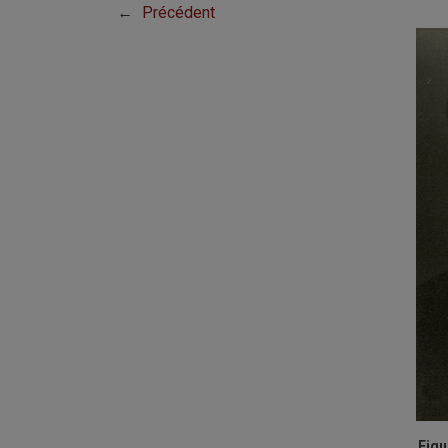
←
Précédent
Figu