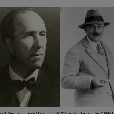
re 1.
George Soulié de Morant (1878-1955) et Paul Ferreyrolles (1880-1