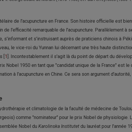
élaire de l'acupuncture en France. Son histoire officielle est bie
n de l'efficacité remarquable de l'acupuncture. Parallèlement à s
e, s'informant et s'instruisant auprès de praticiens chinois à P
au, le vice-roi du Yunnan lui décernant une très haute distinction
s [
1
]. Incontestablement il s'agit là du point de départ du déve
rix Nobel 1950 en tant que "candidat unique de la France" est le 
mation à l'acupuncture en Chine. Ce sera son argument d'autorité,
e
drothérapie et climatologie de la faculté de médecine de Toulou
urgeois) comme "nominateur" pour le prix Nobel de physiologie. L
'assemblée Nobel du
Karolinska Institutet
du lauréat pour l'année 1