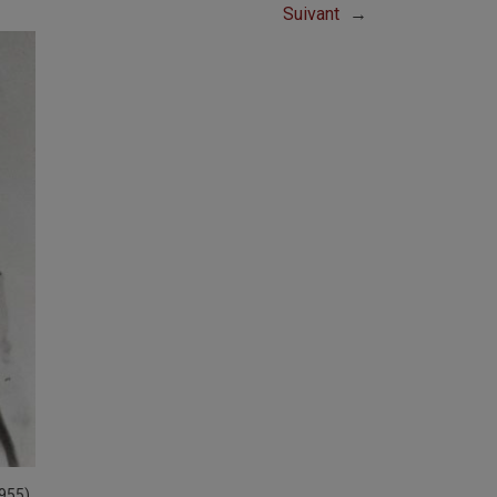
Suivant
→
955).