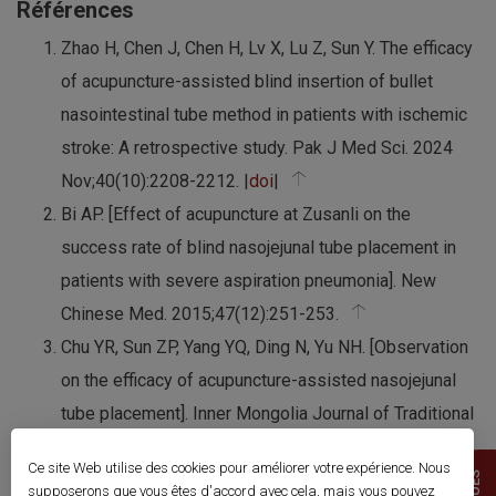
Références
Zhao H, Chen J, Chen H, Lv X, Lu Z, Sun Y. The efficacy
of acupuncture-assisted blind insertion of bullet
nasointestinal tube method in patients with ischemic
stroke: A retrospective study. Pak J Med Sci. 2024
Nov;40(10):2208-2212. |
doi
|
Bi AP. [Effect of acupuncture at Zusanli on the
success rate of blind nasojejunal tube placement in
patients with severe aspiration pneumonia]. New
Chinese Med. 2015;47(12):251-253.
Chu YR, Sun ZP, Yang YQ, Ding N, Yu NH. [Observation
on the efficacy of acupuncture-assisted nasojejunal
tube placement]. Inner Mongolia Journal of Traditional
Chinese Medicine. 2016;1:83-84.
Ce site Web utilise des cookies pour améliorer votre expérience. Nous
Wu J, Huang S, Wang X, Ni B, Li J, Yan L. [Application
supposerons que vous êtes d'accord avec cela, mais vous pouvez