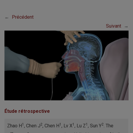
←
Précédent
Suivant
→
Étude rétrospective
1
2
1
1
1
2
Zhao H
, Chen J
, Chen H
, Lv X
, Lu Z
, Sun Y
. The