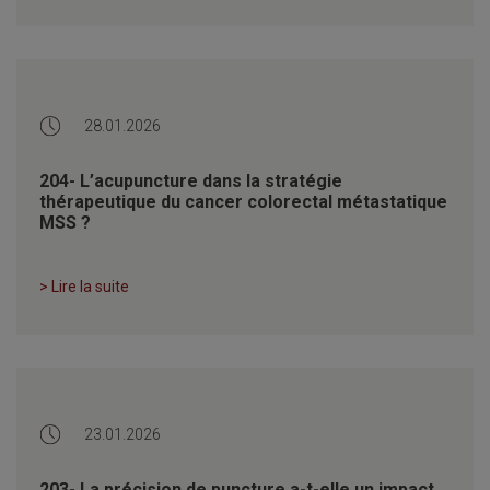
28.01.2026
204- L’acupuncture dans la stratégie
thérapeutique du cancer colorectal métastatique
MSS ?
> Lire la suite
23.01.2026
203- La précision de puncture a-t-elle un impact