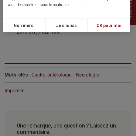
THEMATIQUES
of acupuncture and moxibustion in bedside indwelling
vous désinscrire si vous le souhaitez.
nasointestinal tube in patients with severe
craniocerebral injury]. China Modern Doctor.
Non merci
Je choisis
OK pour moi
2019;57(7):102-105.
Mots-clés :
Gastro-entérologie
-
Neurologie
Imprimer
Une remarque, une question ? Laissez un
commentaire.