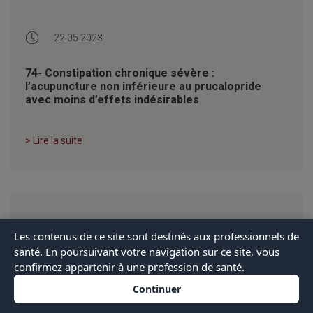
22.05.2023
74- Constipation chronique sévère :
l’acupuncture non inférieure au prucalopride
avec moins d’effets indésirables
> Lire la suite
10.05.2021
Les contenus de ce site sont destinés aux professionnels de
santé. En poursuivant votre navigation sur ce site, vous
confirmez appartenir à une profession de santé.
47- Fil d’actualité en acupuncture/ 𝑠𝑒𝑚𝑎𝑖𝑛𝑒 18
Continuer
> Lire la suite