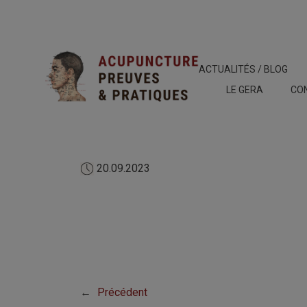
ACTUALITÉS / BLOG
LE GERA
CO
20.09.2023
←
Précédent