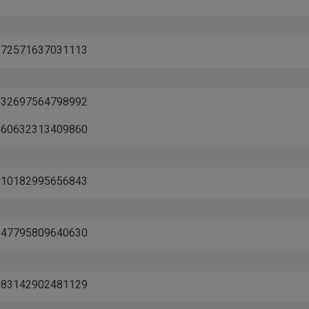
03272571637031113
02532697564798992
01460632313409860
02910182995656843
02547795809640630
01083142902481129