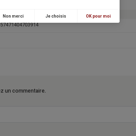
01807920717889748
Non merci
Je choisis
OK pour moi
03257471404703914
ez un commentaire.