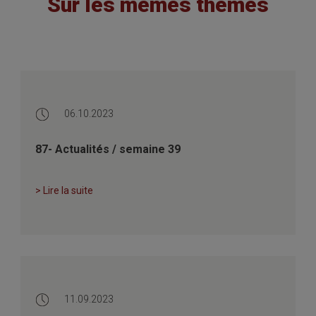
Sur les mêmes thèmes
06.10.2023
87- Actualités / semaine 39
> Lire la suite
11.09.2023