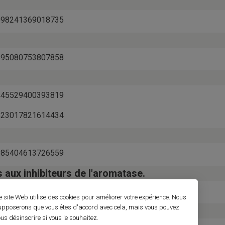
01098241369018735
02895080753807858
01445529400393819
01823017821614434
02185404613726559
aux inhibiteurs de l'aromatase.
02170307258380292
e site Web utilise des cookies pour améliorer votre expérience. Nous
upposerons que vous êtes d'accord avec cela, mais vous pouvez
us désinscrire si vous le souhaitez.