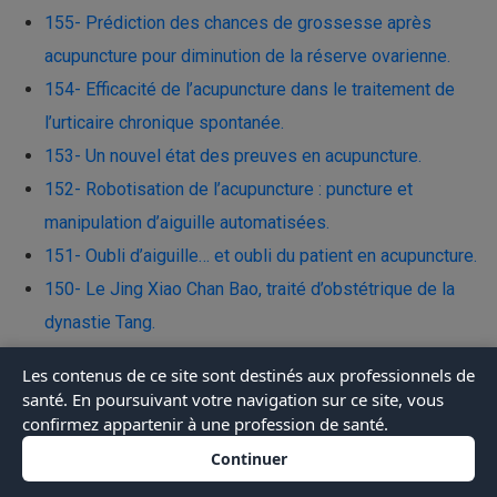
155- Prédiction des chances de grossesse après
acupuncture pour diminution de la réserve ovarienne.
154- Efficacité de l’acupuncture dans le traitement de
l’urticaire chronique spontanée.
153- Un nouvel état des preuves en acupuncture.
152- Robotisation de l’acupuncture : puncture et
manipulation d’aiguille automatisées.
151- Oubli d’aiguille… et oubli du patient en acupuncture.
150- Le Jing Xiao Chan Bao, traité d’obstétrique de la
dynastie Tang.
149- Efficacité de l’acupuncture dans le traitement de la
Les contenus de ce site sont destinés aux professionnels de
névralgie du trijumeau.
santé. En poursuivant votre navigation sur ce site, vous
148- Action différentielle de l’acupuncture manuelle et de
confirmez appartenir à une profession de santé.
l’électroacupuncture dans le traitement du syndrome des
Continuer
ovaires polykystiques.