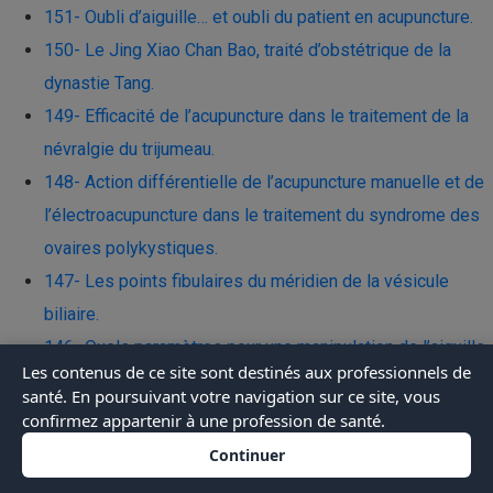
151- Oubli d’aiguille… et oubli du patient en acupuncture.
150- Le Jing Xiao Chan Bao, traité d’obstétrique de la
dynastie Tang.
149- Efficacité de l’acupuncture dans le traitement de la
névralgie du trijumeau.
148- Action différentielle de l’acupuncture manuelle et de
l’électroacupuncture dans le traitement du syndrome des
ovaires polykystiques.
147- Les points fibulaires du méridien de la vésicule
biliaire.
146- Quels paramètres pour une manipulation de l’aiguille
Les contenus de ce site sont destinés aux professionnels de
par enfoncement-retrait à visée antalgique ?
santé. En poursuivant votre navigation sur ce site, vous
145- Quel est le risque de blessure par piqûre d’aiguille
confirmez appartenir à une profession de santé.
chez les praticiens acupuncteurs ?
Continuer
144- Le grand patron du contre-espionnage français était