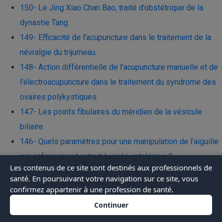
150- Le Jing Xiao Chan Bao, traité d’obstétrique de la
dynastie Tang.
149- Efficacité de l’acupuncture dans le traitement de la
névralgie du trijumeau.
148- Action différentielle de l’acupuncture manuelle et de
l’électroacupuncture dans le traitement du syndrome des
ovaires polykystiques.
147- Les points fibulaires du méridien de la vésicule
biliaire.
146- Quels paramètres pour une manipulation de l’aiguille
par enfoncement-retrait à visée antalgique ?
Les contenus de ce site sont destinés aux professionnels de
145- Quel est le risque de blessure par piqûre d’aiguille
santé. En poursuivant votre navigation sur ce site, vous
chez les praticiens acupuncteurs ?
confirmez appartenir à une profession de santé.
144- Le grand patron du contre-espionnage français était
Continuer
acupuncteur, élève de Soulié de Morant.