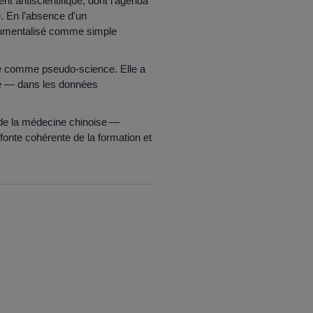
t antiscientifique, dont l’agenda
e. En l’absence d'un
strumentalisé comme simple
ure comme pseudo‑science. Elle a
cé — dans les données
s de la médecine chinoise —
efonte cohérente de la formation et