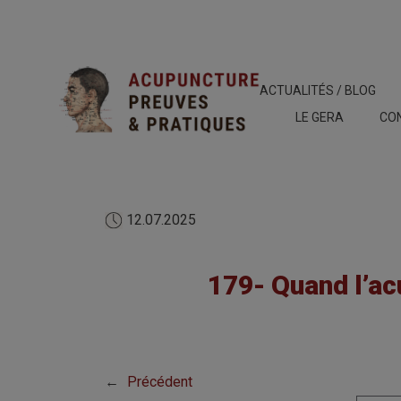
ACTUALITÉS / BLOG
LE GERA
CO
12.07.2025
179- Quand l’ac
←
Précédent