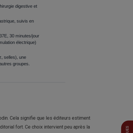
irurgie digestive et
strique, suivis en
 37E, 30 minutes/jour
mulation électrique)
z, selles), une
 autres groupes.
odin. Cela signifie que les éditeurs estiment
torial fort. Ce choix intervient peu après la