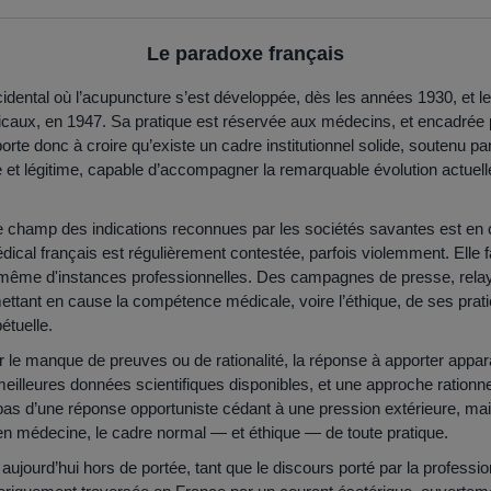
Le paradoxe français
dental où l’acupuncture s’est développée, dès les années 1930, et le 
aux, en 1947. Sa pratique est réservée aux médecins, et encadrée pa
porte donc à croire qu’existe un cadre institutionnel solide, soutenu
 et légitime, capable d’accompagner la remarquable évolution actuelle
le champ des indications reconnues par les sociétés savantes est en 
cal français est régulièrement contestée, parfois violemment. Elle fa
ême d'instances professionnelles. Des campagnes de presse, relay
mettant en cause la compétence médicale, voire l’éthique, de ses prati
étuelle.
r le manque de preuves ou de rationalité, la réponse à apporter appar
 meilleures données scientifiques disponibles, et une approche rationnel
 pas d’une réponse opportuniste cédant à une pression extérieure, mais
en médecine, le cadre normal — et éthique — de toute pratique.
e aujourd’hui hors de portée, tant que le discours porté par la profe