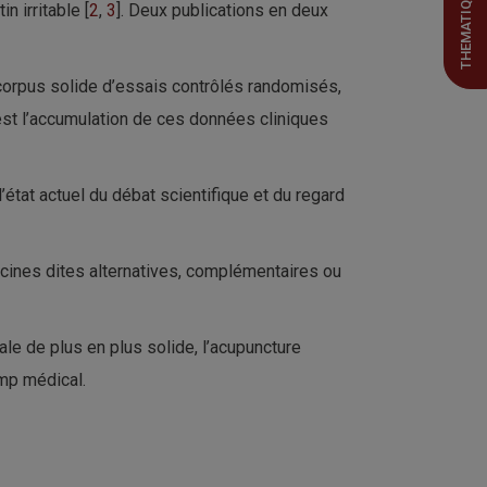
THEMATIQUES
n irritable [
2
,
3
]. Deux publications en deux
un corpus solide d’essais contrôlés randomisés,
’est l’accumulation de ces données cliniques
état actuel du débat scientifique et du regard
cines dites alternatives, complémentaires ou
le de plus en plus solide, l’acupuncture
mp médical.