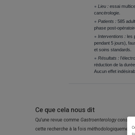
●
Lieu :
essai multice
cancérologie.
●
Patients :
585 adult
phase post-opératoi
●
Interventions :
les 
pendant 5 jours), fau
et soins standards.
●
Résultats :
l’électr
réduction de la durée
Aucun effet indésirab
Ce que cela nous dit
Qu’une revue comme
Gastroenterology
consacre
C
cette recherche à la fois méthodologiquement sol
s