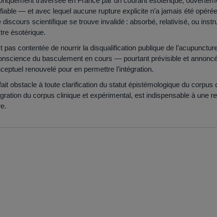
oriquement traversée en France par un courant ésotérique, ouvertemen
ifiable — et avec lequel aucune rupture explicite n’a jamais été opéré
 discours scientifique se trouve invalidé : absorbé, relativisé, ou in
tre ésotérique.
t pas contentée de nourrir la disqualification publique de l’acupunct
onscience du basculement en cours — pourtant prévisible et annon
nceptuel renouvelé pour en permettre l’intégration.
ait obstacle à toute clarification du statut épistémologique du corpu
ntégration du corpus clinique et expérimental, est indispensable à une r
e.