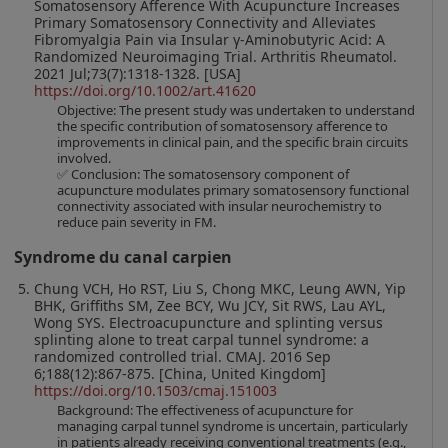
Somatosensory Afference With Acupuncture Increases
Primary Somatosensory Connectivity and Alleviates
Fibromyalgia Pain via Insular γ-Aminobutyric Acid: A
Randomized Neuroimaging Trial. Arthritis Rheumatol.
2021 Jul;73(7):1318-1328. [USA]
https://doi.org/10.1002/art.41620
Objective: The present study was undertaken to understand
the specific contribution of somatosensory afference to
improvements in clinical pain, and the specific brain circuits
involved.
✅ Conclusion: The somatosensory component of
acupuncture modulates primary somatosensory functional
connectivity associated with insular neurochemistry to
reduce pain severity in FM.
Syndrome du canal carpien
Chung VCH, Ho RST, Liu S, Chong MKC, Leung AWN, Yip
BHK, Griffiths SM, Zee BCY, Wu JCY, Sit RWS, Lau AYL,
Wong SYS. Electroacupuncture and splinting versus
splinting alone to treat carpal tunnel syndrome: a
randomized controlled trial. CMAJ. 2016 Sep
6;188(12):867-875. [China, United Kingdom]
https://doi.org/10.1503/cmaj.151003
Background: The effectiveness of acupuncture for
managing carpal tunnel syndrome is uncertain, particularly
in patients already receiving conventional treatments (e.g.,