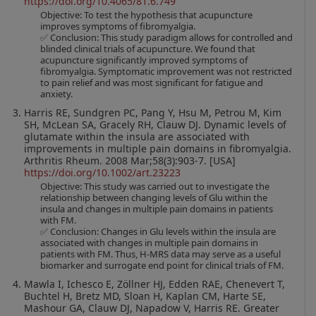
https://doi.org/10.4065/81.6.749
Objective: To test the hypothesis that acupuncture
improves symptoms of fibromyalgia.
✅ Conclusion: This study paradigm allows for controlled and
blinded clinical trials of acupuncture. We found that
acupuncture significantly improved symptoms of
fibromyalgia. Symptomatic improvement was not restricted
to pain relief and was most significant for fatigue and
anxiety.
Harris RE, Sundgren PC, Pang Y, Hsu M, Petrou M, Kim
SH, McLean SA, Gracely RH, Clauw DJ. Dynamic levels of
glutamate within the insula are associated with
improvements in multiple pain domains in fibromyalgia.
Arthritis Rheum. 2008 Mar;58(3):903-7. [USA]
https://doi.org/10.1002/art.23223
Objective: This study was carried out to investigate the
relationship between changing levels of Glu within the
insula and changes in multiple pain domains in patients
with FM.
✅ Conclusion: Changes in Glu levels within the insula are
associated with changes in multiple pain domains in
patients with FM. Thus, H-MRS data may serve as a useful
biomarker and surrogate end point for clinical trials of FM.
Mawla I, Ichesco E, Zöllner HJ, Edden RAE, Chenevert T,
Buchtel H, Bretz MD, Sloan H, Kaplan CM, Harte SE,
Mashour GA, Clauw DJ, Napadow V, Harris RE. Greater