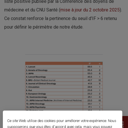
liste positive publiée par la Conférence des doyens de
médecine et du CNU Santé (
mise à jour du 2 octobre 2025
).
Ce constat renforce la pertinence du seuil d’IF > 6 retenu
pour définir le périmètre de notre étude.
Ce site Web utilise des cookies pour améliorer votre expérience. Nous
supposerons que vous êtes d'accord avec cela, mais vous pouvez