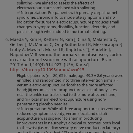
splinting). We aimed to assess the effects of
electroacupuncture combined with splinting.
✅ Interpretation: For patients with primary carpal tunnel
syndrome, chronic mild to moderate symptoms and no
indication for surgery, electroacupuncture produces small
changes in symptoms, disability, function, dexterity and
pinch strength when added to nocturnal splinting.
Maeda Y, Kim H, Kettner N, Kim J, Cina S, Malatesta C,
Gerber J, McManus C, Ong-Sutherland R, Mezzacappa P,
Libby A, Mawla I, Morse LR, Kaptchuk TJ, Audette J,
Napadow V. Rewiring the primary somatosensory cortex
in carpal tunnel syndrome with acupuncture. Brain.
2017 Apr 1;140(4):914-927. [USA, Korea]
https://doi.org/10.1093/brain/awx015
Eligible patients (n = 80, 65 female, age: 49.3 ± 8.6 years) were
enrolled and randomized into three intervention arms: (i)
verum electro-acupuncture 'local' to the more affected
hand; (ii) verum electro-acupuncture at 'distal' body sites,
near the ankle contralesional to the more affected hand;
and (iii) local sham electro-acupuncture using non-
penetrating placebo needles.
✅ Interpretation: While all three acupuncture interventions
reduced symptom severity, verum (local and distal)
acupuncture was superior to sham in producing
improvements in neurophysiological outcomes, both local
to the wrist (i.e. median sensory nerve conduction latency)
and in the brain (i.e. digit 2/3 cortical separation distance),