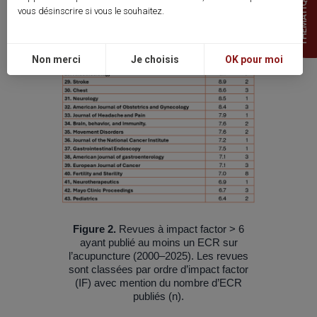
THEMATIQUES
vous désinscrire si vous le souhaitez.
Non merci
Je choisis
OK pour moi
Figure 2.
Revues à impact factor > 6
ayant publié au moins un ECR sur
l’acupuncture (2000–2025). Les revues
sont classées par ordre d’impact factor
(IF) avec mention du nombre d’ECR
publiés (n).