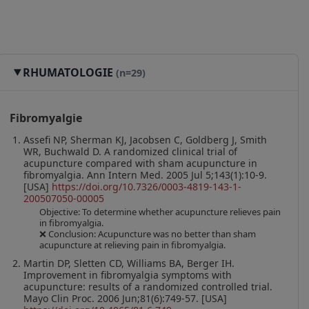
RHUMATOLOGIE
(n=29)
▶
Fibromyalgie
Assefi NP, Sherman KJ, Jacobsen C, Goldberg J, Smith
WR, Buchwald D. A randomized clinical trial of
acupuncture compared with sham acupuncture in
fibromyalgia. Ann Intern Med. 2005 Jul 5;143(1):10-9.
[USA]
https://doi.org/10.7326/0003-4819-143-1-
200507050-00005
Objective: To determine whether acupuncture relieves pain
in fibromyalgia.
❌ Conclusion: Acupuncture was no better than sham
acupuncture at relieving pain in fibromyalgia.
Martin DP, Sletten CD, Williams BA, Berger IH.
Improvement in fibromyalgia symptoms with
acupuncture: results of a randomized controlled trial.
Mayo Clin Proc. 2006 Jun;81(6):749-57. [USA]