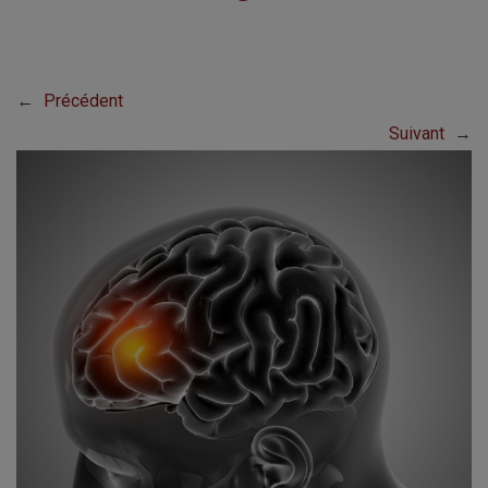
←
Précédent
Suivant
→