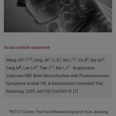
Essai contrôlé randomisé
1,2,3,4
2
2
2,5
6
7
Wang ZN
, Ding JR
, Li X
, Shi L
, Yin B
, Bai GH
,
8
9
10
11
Fang M
, Lao LX
, Tian J
, Bai LJ
. Acupuncture
Improves MRI Brain Microstructure with Postconcussion
Symptoms in Mild TBI: A Randomized Controlled Trial.
Radiology. 2025 Jul;316(1):e250315. [
1
]
1
PET-CT Center, The First Affiliated Hospital of Xi'an Jiaotong