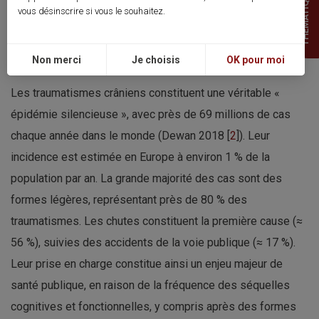
THEMATIQUES
vous désinscrire si vous le souhaitez.
Commentaires
Non merci
Je choisis
OK pour moi
Les traumatismes crâniens constituent une véritable «
épidémie silencieuse », avec près de 69 millions de cas
chaque année dans le monde (Dewan 2018 [
2
]). Leur
incidence est estimée en Europe à environ 1 % de la
population par an. La grande majorité des cas sont des
formes légères, représentant près de 80 % des
traumatismes. Les chutes constituent la première cause (≈
56 %), suivies des accidents de la voie publique (≈ 17 %).
Leur prise en charge constitue ainsi un enjeu majeur de
santé publique, en raison de la fréquence des séquelles
cognitives et fonctionnelles, y compris après des formes