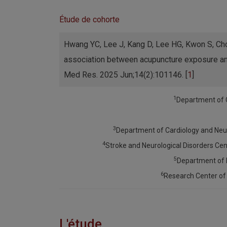
Étude de cohorte
Hwang YC, Lee J, Kang D, Lee HG, Kwon S, Cho
association between acupuncture exposure and 
Med Res. 2025 Jun;14(2):101146. [
1
]
1
Department of C
3
Department of Cardiology and Neuro
4
Stroke and Neurological Disorders Cen
5
Department of I
6
Research Center of 
L'étude