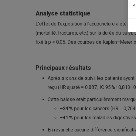
vo
Analyse statistique
L’effet de l’exposition à l’acupuncture a été é
(mortalité, fractures, etc.) sur la durée du suiv
fixé à p < 0,05. Des courbes de Kaplan–Meier on
Principaux résultats
Après six ans de suivi, les patients ayan
reçu (HR ajusté = 0,887 ; IC 95 % : 0,813–0
Cette baisse était particulièrement marqu
–24 %
pour les cancers (HR = 0,764 
–41 %
pour les maladies digestives 
En revanche aucune différence significativ