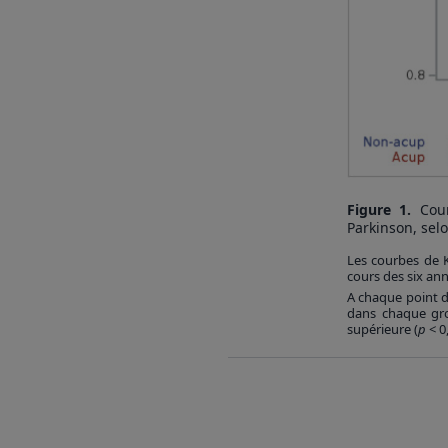
Figure 1.
Cou
Parkinson, selo
Les courbes de K
cours des six ann
A chaque point de
dans chaque gro
supérieure (
p
< 0