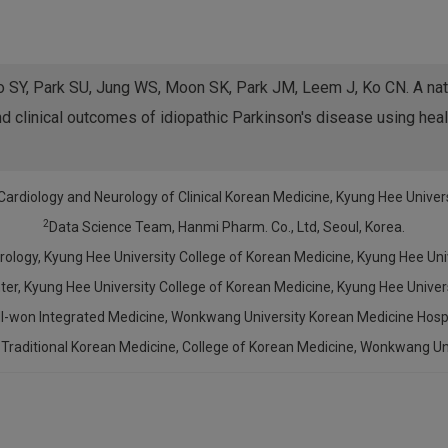
 SY, Park SU, Jung WS, Moon SK, Park JM, Leem J, Ko CN. A nati
clinical outcomes of idiopathic Parkinson's disease using healt
ardiology and Neurology of Clinical Korean Medicine, Kyung Hee Universi
2
Data Science Team, Hanmi Pharm. Co., Ltd, Seoul, Korea.
logy, Kyung Hee University College of Korean Medicine, Kyung Hee Univ
ter, Kyung Hee University College of Korean Medicine, Kyung Hee Univers
l-won Integrated Medicine, Wonkwang University Korean Medicine Hospit
Traditional Korean Medicine, College of Korean Medicine, Wonkwang Univ