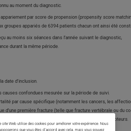
connu au moment du diagnostic.
un appariement par score de propension (propensity score matchin
ux groupes appariés de 6394 patients chacun ont ainsi été consti
eçu au moins six séances dans l’année suivant le diagnostic,
nce durant la même période.
a date d’inclusion.
utes causes confondues mesurée sur la période de suivi.
talité par cause spécifique (notamment les cancers, les affectio
ue d’une première fracture (telle que fracture vertébrale ou du co
nde (DBS), indicateur de l’aggravation des symptômes moteurs.
e site Web utilise des cookies pour améliorer votre expérience. Nous
upposerons que vous êtes d'accord avec cela, mais vous pouvez