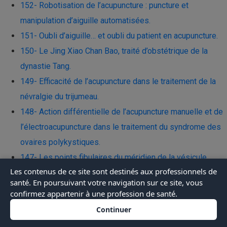
152- Robotisation de l’acupuncture : puncture et
manipulation d’aiguille automatisées.
151- Oubli d’aiguille… et oubli du patient en acupuncture.
150- Le Jing Xiao Chan Bao, traité d’obstétrique de la
dynastie Tang.
149- Efficacité de l’acupuncture dans le traitement de la
névralgie du trijumeau.
148- Action différentielle de l’acupuncture manuelle et de
l’électroacupuncture dans le traitement du syndrome des
ovaires polykystiques.
147- Les points fibulaires du méridien de la vésicule
Les contenus de ce site sont destinés aux professionnels de
biliaire.
santé. En poursuivant votre navigation sur ce site, vous
146- Quels paramètres pour une manipulation de l’aiguille
confirmez appartenir à une profession de santé.
par enfoncement-retrait à visée antalgique ?
Continuer
145- Quel est le risque de blessure par piqûre d’aiguille