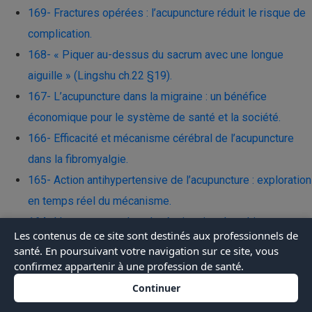
169- Fractures opérées : l’acupuncture réduit le risque de
complication.
168- « Piquer au-dessus du sacrum avec une longue
aiguille » (Lingshu ch.22 §19).
167- L’acupuncture dans la migraine : un bénéfice
économique pour le système de santé et la société.
166- Efficacité et mécanisme cérébral de l’acupuncture
dans la fibromyalgie.
165- Action antihypertensive de l’acupuncture : exploration
en temps réel du mécanisme.
164- L’acupuncture dans la réanimation des chiots
Les contenus de ce site sont destinés aux professionnels de
nouveau-nés après césarienne.
santé. En poursuivant votre navigation sur ce site, vous
163- Efficacité de l’acupuncture dans l’arthrose de la
confirmez appartenir à une profession de santé.
cheville au stade initial.
Continuer
162- Les exosomes : une détection immédiate de l’effet