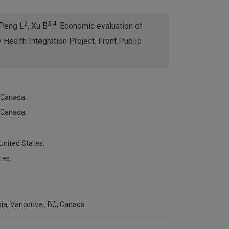
2
3,4
 Peng L
, Xu B
. Economic evaluation of
 Health Integration Project. Front Public
 Canada.
, Canada.
United States.
tes.
bia, Vancouver, BC, Canada.