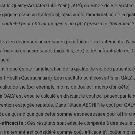
 est le Quality-Adjusted Life Year (QALY), ou année de vie ajustée
agnée grâce au traitement, mais aussi l'amélioration de la quali
coûte-t-il pour obtenir un gain d'un QALY grâce à ce traitement ?
tes les dépenses nécessaires pour fournir les traitements d'acu
fournitures nécessaires (aiguilles, etc.) et les infrastructures.
tient.
t mesurés par l'amélioration de la qualité de vie des patients,
nt Health Questionnaire). Les résultats sont convertis en QALY, 
qualité de vie (par exemple, moins de douleur, moins d'anxiété).
ar QALY est ensuite calculé en divisant le coût par patient par l
rvention est jugée rentable. Dans l'étude ABCHIP, le coût par QAL
, ce qui indique que cette somme est nécessaire pour offrir une
-efficacité
:
Ces résultats sont ensuite comparés à des seuils 
 traitement est considéré comme coût-efficace s'il coûte moins 