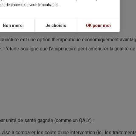
us désinscrire si vous le souhaitez.
Non merci
Je choisis
OK pour moi
upuncture est une option thérapeutique économiquement avantag
. L’étude souligne que l’acupuncture peut améliorer la qualité de
 par unité de santé gagnée (comme un QALY) :
é vise à comparer les coûts d'une intervention (ici, les traitemen