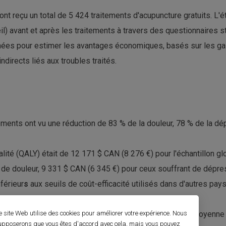
 ont reçu un total de 5 424 traitements d'acupuncture gratuits. L'
il) avant et après les traitements à travers des questionnaires s
ées pour estimer les avantages économiques, basés sur les gain
directs liés aux troubles traités.
ements ont vu une réduction de 83 % de la douleur, 78 % de la dé
alité (QALY) était de 12 171 $ CAN (8 276 €) pour l'échantillon g
 de douleur, 9 331 $ CAN (6 345 €) pour ceux souffrant de dépre
férieur
s
aux seuils de coût-efficacité utilisés dans d'autres pay
ience économique du projet.
e site Web utilise des cookies pour améliorer votre expérience. Nous
uelles de 1 487 à 5 255 $ CAN par patient, avec une moyenne 
upposerons que vous êtes d'accord avec cela, mais vous pouvez