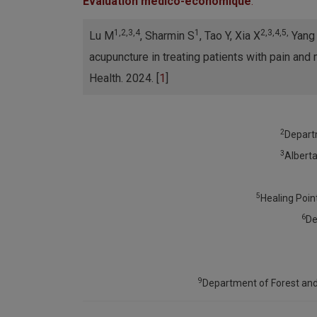
Évaluation médico-économique
.
1,2,3,4
1
2,3,4,5,
Lu M
, Sharmin S
, Tao Y, Xia X
Yang
acupuncture in treating patients with pain and
Health. 2024. [
1
]
2
Departm
3
Alberta
5
Healing Poin
6
De
9
Department of Forest and 