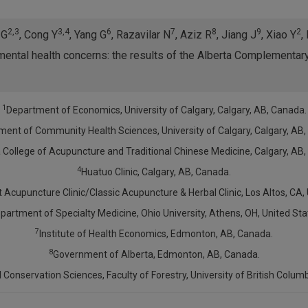
2,3
3,4
6
7
8
9
2
 G
, Cong Y
, Yang G
, Razavilar N
, Aziz R
, Jiang J
, Xiao Y
,
 mental health concerns: the results of the Alberta Complementary
1
Department of Economics, University of Calgary, Calgary, AB, Canada.
ent of Community Health Sciences, University of Calgary, Calgary, AB,
 College of Acupuncture and Traditional Chinese Medicine, Calgary, AB
4
Huatuo Clinic, Calgary, AB, Canada.
t Acupuncture Clinic/Classic Acupuncture & Herbal Clinic, Los Altos, CA, 
partment of Specialty Medicine, Ohio University, Athens, OH, United Sta
7
Institute of Health Economics, Edmonton, AB, Canada.
8
Government of Alberta, Edmonton, AB, Canada.
Conservation Sciences, Faculty of Forestry, University of British Colum