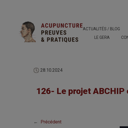
ACTUALITÉS / BLOG
LE GERA
CO
28.10.2024
126- Le projet ABCHIP e
←
Précédent