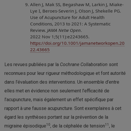
Allen J, Mak SS, Begashaw M, Larkin J, Miake-
Lye I, Beroes-Severin J, Olson J, Shekelle PG.
Use of Acupuncture for Adult Health
Conditions, 2013 to 2021: A Systematic
Review.
JAMA Netw Open
.
2022 Nov 1;5(11):e2243665.
https://doi.org/10.1001/jamanetworkopen.20
22.43665
Les revues publiées par la
Cochrane Collaboration
sont
reconnues pour leur rigueur méthodologique et font autorité
dans l’évaluation des interventions. Un ensemble d’entre
elles met en évidence non seulement l’efficacité de
l’acupuncture, mais également un effet spécifique par
rapport à une fausse acupuncture. Sont exemplaires à cet
égard les synthèses portant sur la prévention de la
10
11
migraine épisodique
, de la céphalée de tension
, le