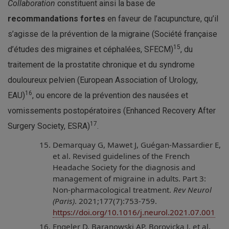
Collaboration
constituent ainsi la base de
recommandations fortes
en faveur de l’acupuncture, qu’il
s’agisse de la prévention de la migraine (Société française
15
d’études des migraines et céphalées, SFECM)
, du
traitement de la prostatite chronique et du syndrome
douloureux pelvien (European Association of Urology,
16
EAU)
, ou encore de la prévention des nausées et
vomissements postopératoires (Enhanced Recovery After
17
Surgery Society, ESRA)
.
Demarquay G, Mawet J, Guégan-Massardier E,
et al. Revised guidelines of the French
Headache Society for the diagnosis and
management of migraine in adults. Part 3:
Non-pharmacological treatment.
Rev Neurol
(Paris)
. 2021;177(7):753-759.
https://doi.org/10.1016/j.neurol.2021.07.001
Engeler D, Baranowski AP, Borovicka J, et al.