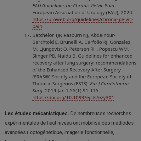
EAU Guidelines on Chronic Pelvic Pain
.
European Association of Urology (EAU); 2024.
https://uroweb.org/guidelines/chronic-pelvic-
pain
Batchelor TJP, Rasburn NJ, Abdelnour-
Berchtold E, Brunelli A, Cerfolio RJ, Gonzalez
M, Ljungqvist O, Petersen RH, Popescu WM,
Slinger PD, Naidu B. Guidelines for enhanced
recovery after lung surgery: recommendations
of the Enhanced Recovery After Surgery
(ERAS®) Society and the European Society of
Thoracic Surgeons (ESTS).
Eur J Cardiothorac
Surg
. 2019 Jan 1;55(1):91-115.
https://doi.org/10.1093/ejcts/ezy301
Les études mécanistiques.
De nombreuses recherches
expérimentales de haut niveau ont mobilisé des méthodes
avancées ( optogénétique, imagerie fonctionnelle,