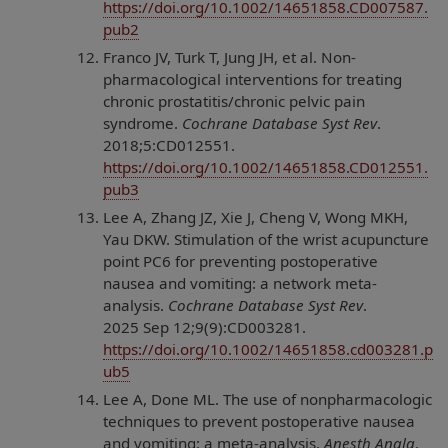
https://doi.org/10.1002/14651858.CD007587.
pub2
Franco JV, Turk T, Jung JH, et al. Non-
pharmacological interventions for treating
chronic prostatitis/chronic pelvic pain
syndrome.
Cochrane Database Syst Rev
.
2018;5:CD012551.
https://doi.org/10.1002/14651858.CD012551.
pub3
Lee A, Zhang JZ, Xie J, Cheng V, Wong MKH,
Yau DKW. Stimulation of the wrist acupuncture
point PC6 for preventing postoperative
nausea and vomiting: a network meta-
analysis.
Cochrane Database Syst Rev
.
2025 Sep 12;9(9):CD003281.
https://doi.org/10.1002/14651858.cd003281.p
ub5
Lee A, Done ML. The use of nonpharmacologic
techniques to prevent postoperative nausea
and vomiting: a meta-analysis.
Anesth Analg
.