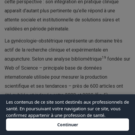
cette perspective : son intégration en pratique clinique
apparaît d’autant plus pertinente qu’elle répond à une
attente sociale et institutionnelle de solutions sûres et
validées en période périnatale.
La gynécologie-obstétrique représente un domaine très
actif de la recherche clinique et expérimentale en
19
acupuncture. Selon une analyse bibliométrique
fondée sur
Web of Science – principale base de données
internationale utilisée pour mesurer la production
scientifique et ses tendances – près de 600 articles ont
été publiés et indexés entre 2000 et 2020 (fig. 5).
Les contenus de ce site sont destinés aux professionnels de
Wu L, Li Y, Yu P, Li H, Ma S, Liu S, Liu M, Yu W.
santé. En poursuivant votre navigation sur ce site, vous
The application of acupuncture in obstetrics
confirmez appartenir à une profession de santé.
and gynecology: a bibliometric analysis based
Continuer
on Web of Science.
Ann Palliat Med
.
2021 Mar;10(3):3194-3204.