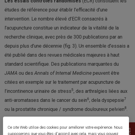
Les essais contrôlés randomisés
(ECR) constituent les
études de référence pour établir l’efficacité d’une
intervention. Le nombre élevé d’ECR consacrés à
l’acupuncture constitue un indicateur de la vitalité de la
recherche clinique, avec près de 300 publications par an
depuis plus d’une décennie (fig. 3). Un ensemble d’essais a
été publié dans des revues médicales majeures à haut
standard scientifique. Des publications marquantes du
JAMA
ou des
Annals of Internal Medicine
peuvent être
citées en exemple sur le traitement par acupuncture de
5
l’incontinence urinaire de stress
, des arthralgies liées aux
6
7
anti-aromatases dans le cancer du sein
, dela dyspepsie
8
ou la prostatite chronique / syndrome douloureux pelvien
.
Liu Z, Liu Y, Xu H, et al. Effect of
electroacupuncture on urinary leakage among
Ce site Web utilise des cookies pour améliorer votre expérience. Nous
women with stress urinary incontinence: a
supposerons que vous êtes d'accord avec cela, mais vous pouvez