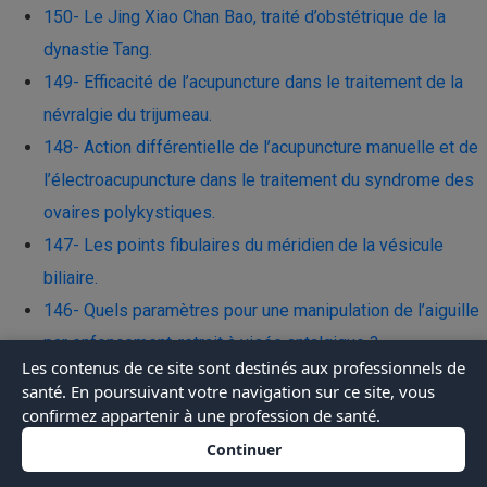
150- Le Jing Xiao Chan Bao, traité d’obstétrique de la
dynastie Tang.
149- Efficacité de l’acupuncture dans le traitement de la
névralgie du trijumeau.
148- Action différentielle de l’acupuncture manuelle et de
l’électroacupuncture dans le traitement du syndrome des
ovaires polykystiques.
147- Les points fibulaires du méridien de la vésicule
biliaire.
146- Quels paramètres pour une manipulation de l’aiguille
par enfoncement-retrait à visée antalgique ?
Les contenus de ce site sont destinés aux professionnels de
145- Quel est le risque de blessure par piqûre d’aiguille
santé. En poursuivant votre navigation sur ce site, vous
chez les praticiens acupuncteurs ?
confirmez appartenir à une profession de santé.
144- Le grand patron du contre-espionnage français était
Continuer
acupuncteur, élève de Soulié de Morant.