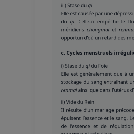
iii) Stase du
qi
Elle est causée par une dépressi
du
qi
. Celle-ci empêche le f
méridiens
chongmai
et
renma
opportun d’où un retard des me
c. Cycles menstruels irréguli
i) Stase du
qi
du Foie
Elle est généralement due à un
stockage du sang entraînant u
renmai
ainsi que dans l’utérus d’
ii) Vide du Rein
Il résulte d’un mariage précoce,
épuisent l’essence et le sang. 
de l’essence et de régulati