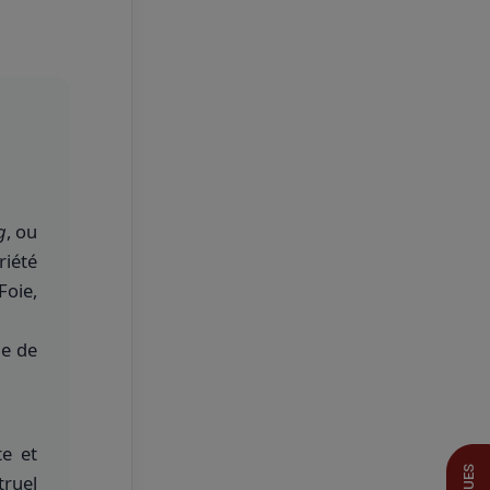
g
, ou
riété
Foie,
de de
e et
truel