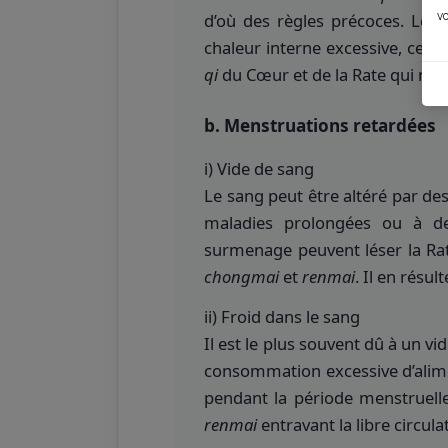
vo
d’où des règles précoces. Le D
chaleur interne excessive, cela
qi
du Cœur et de la Rate qui ne p
b. Menstruations retardées
i) Vide de sang
Le sang peut être altéré par de
maladies prolongées ou à des
surmenage peuvent léser la Rat
chongmai
et
renmai
. Il en résu
ii) Froid dans le sang
Il est le plus souvent dû à un v
consommation excessive d’aliment
pendant la période menstruelle
renmai
entravant la libre circul