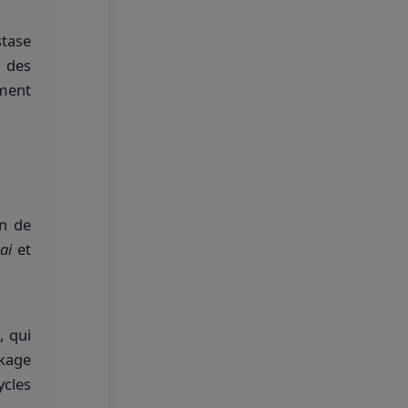
stase
 des
ment
on de
ai
et
, qui
ckage
cles