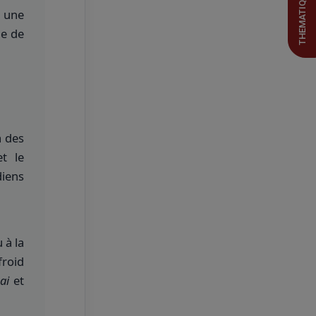
THEMATIQUES
s une
de de
à des
t le
diens
 à la
froid
ai
et