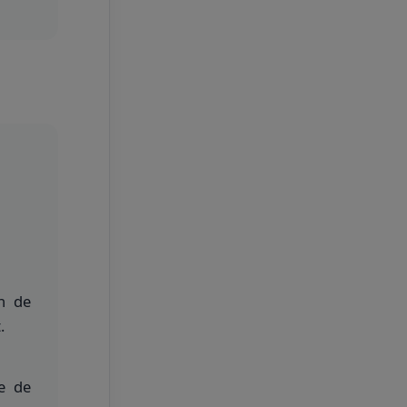
on de
.
e de