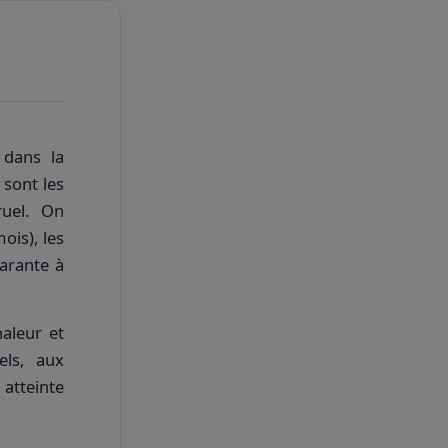
 dans la
 sont les
ruel. On
ois), les
arante à
aleur et
els, aux
 atteinte