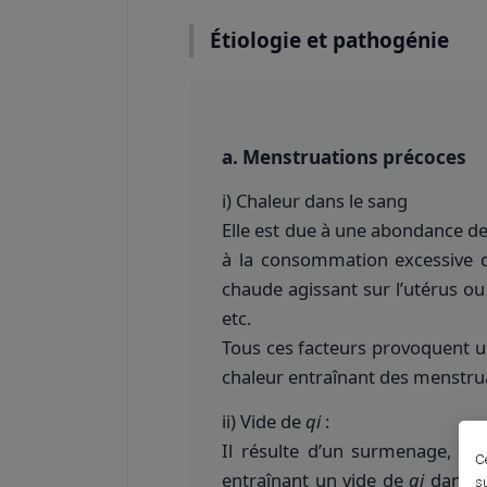
Étiologie et pathogénie
a. Menstruations précoces
i) Chaleur dans le sang
Elle est due à une abondance de
à la consommation excessive d
chaude agissant sur l’utérus o
etc.
Tous ces facteurs provoquent u
chaleur entraînant des menstrua
ii) Vide de
qi
:
Il résulte d’un surmenage, d’u
C
entraînant un vide de
qi
dans l
s