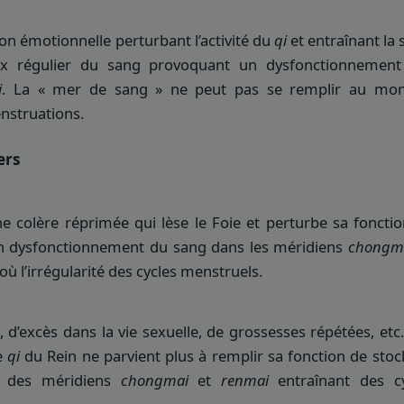
on émotionnelle perturbant l’activité du
qi
et entraînant la 
lux régulier du sang provoquant un dysfonctionnement
i
. La « mer de sang » ne peut pas se remplir au mo
nstruations.
ers
e colère réprimée qui lèse le Foie et perturbe sa foncti
n dysfonctionnement du sang dans les méridiens
chongm
où l’irrégularité des cycles menstruels.
 d’excès dans la vie sexuelle, de grossesses répétées, etc.
Le
qi
du Rein ne parvient plus à remplir sa fonction de sto
on des méridiens
chongmai
et
renmai
entraînant des cy